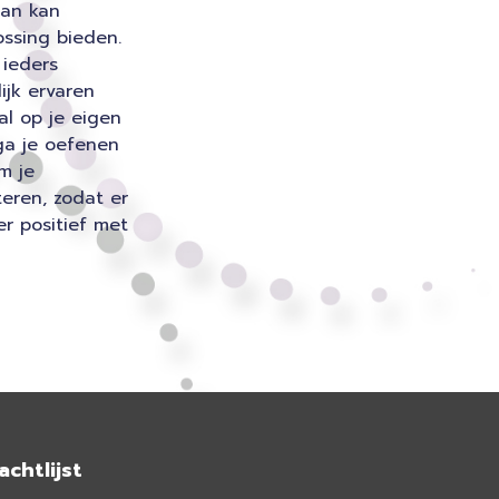
Dan kan
ossing bieden.
 ieders
ijk ervaren
aal op je eigen
 ga je oefenen
m je
teren, zodat er
r positief met
chtlijst