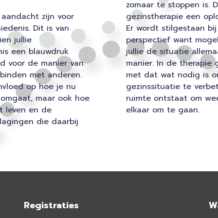
zomaar te stoppen is. 
 aandacht zijn voor
gezinstherapie een opl
iedenis. Dit is van
Er wordt stilgestaan bij
en jullie
perspectief want mogel
nis een blauwdruk
jullie de situatie allem
d voor de manier van
manier. In de therapie
binden met anderen.
met dat wat nodig is o
invloed op hoe je nu
gezinssituatie te verbe
r omgaat, maar ook hoe
ruimte ontstaat om wee
t leven en de
elkaar om te gaan.
agingen die daarbij
Registraties
Wa