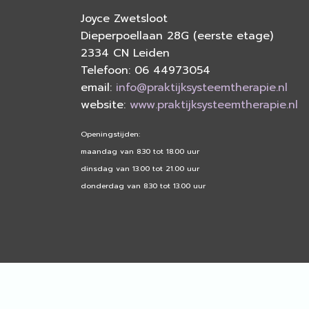
Joyce Zwetsloot
Dieperpoellaan 28G (eerste etage)
2334 CN Leiden
Telefoon: 06 44973054
email:
info@praktijksysteemtherapie.nl
website:
www.praktijksysteemtherapie.nl
Openingstijden:
maandag van 8.30 tot 18.00 uur
dinsdag van 13.00 tot 21.00 uur
donderdag van 8.30 tot 13.00 uur