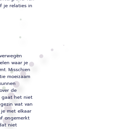
je relaties in
overwegen
elen waar je
mt. Misschien
tie moeizaam
r kunnen
 over de
 gaat het niet
 gezin wat van
 je met elkaar
of ongemerkt
at niet