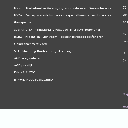
Op
NVRG - Nederlandse Vereniging voor Relatie-en Gezinstherapie
v
NVPA - Beroepsvereniging voor gespecialiseerde psychosociaal
therapeuten
202
Stichting EFT (Emotionally Focused Therapy) Nederland
Op 
RCBZ - Klacht-en Tuchtrecht Register Beroepsbeoefenaren
bes
Complementaire Zorg
SKJ - Stichting Kwaliteitsregister Jeugd
Per
AGB zorgverlener
"pr
AGB praktijk
KvK - 71614710
BTW-ID NL002058253B80
Pr
Ee